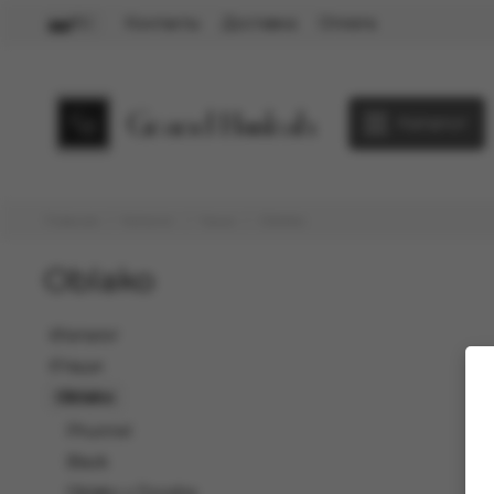
Контакты
Доставка
Оплата
RU
Каталог
Главная
Каталог
Чаши
Oblako
Oblako
Каталог
Чаши
Oblako
Phunnel
Black
Oblako x Doosha