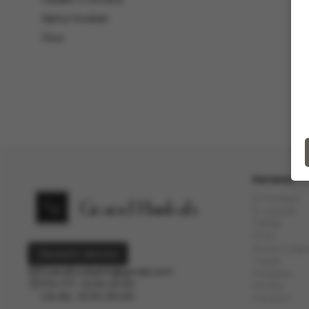
Alpha Hookah
Flow
Каталог
Е-Hookah
E-Liquids
Тaбак
Угли
Аксессуар
Заказать звонок
Чаши
Grandhookahh@gmail.com
Кальяны
ПН-ПТ: 12:00-21:00
Колбы
СБ-Вс: 12:00-20:00
Каталог