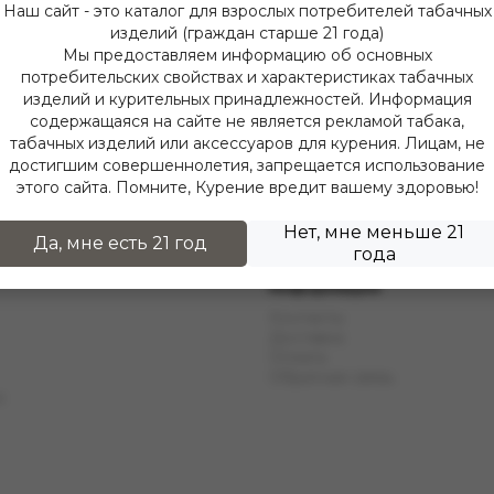
Наш сайт - это каталог для взрослых потребителей табачных
изделий (граждан старше 21 года)
Мы предоставляем информацию об основных
потребительских свойствах и характеристиках табачных
изделий и курительных принадлежностей. Информация
содержащаяся на сайте не является рекламой табака,
табачных изделий или аксессуаров для курения. Лицам, не
достигшим совершеннолетия, запрещается использование
этого сайта. Помните, Курение вредит вашему здоровью!
Нет, мне меньше 21
Да, мне есть 21 год
года
Информация
Контакты
Доставка
Оплата
Обратная связь
ы