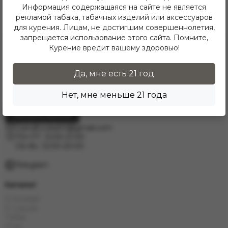
Информация содержащаяся на сайте не является
рекламой табака, табачных изделий или аксессуаров
для курения. Лицам, не достигшим совершеннолетия,
запрещается использование этого сайта. Помните,
Курение вредит вашему здоровью!
Да, мне есть 21 год
Нет, мне меньше 21 года
Заказать звонок
Grandhookahh@gmail.com
ПН-ПТ: 12:00-21:00
СБ-Вс: 12:00-20:00
Telegram
Каталог
Е-Hookah
E-Liquids
Тaбак
Угли