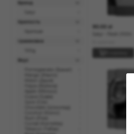
Бренд
Satyr
12
Крепость
90.00 zł
Крепкая
12
Satyr - Flesh (100г)
граммовка
В наличии
100g
12
В корзину
Вкус
Pomegranate (Гранат)
2
Mango (Манго)
1
Melon (Дыня)
1
Feijoa (Фейхоа)
1
Apple (Яблоко)
1
Guava (Гуава)
1
Juice (Сок)
1
Chocolate (Шоколад)
1
Coconut (Кокос)
1
Rum (Ром)
1
Coctail (Коктейль)
1
Tobacco (Табак)
2