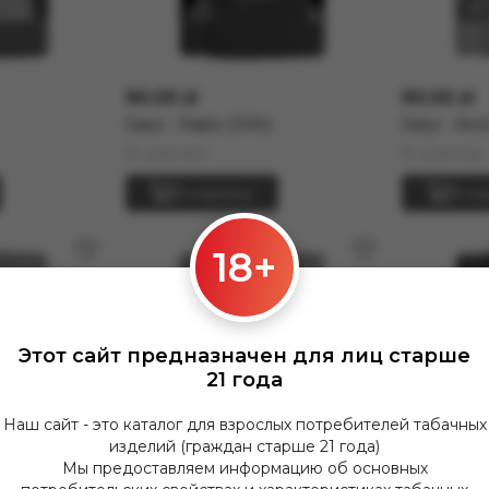
90.00 zł
90.00 zł
Satyr - Pablo (100г)
Satyr - Ant
В наличии
В наличии
В корзину
В ко
18+
Этот сайт предназначен для лиц старше
21 года
Наш сайт - это каталог для взрослых потребителей табачных
изделий (граждан старше 21 года)
Мы предоставляем информацию об основных