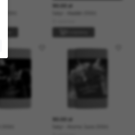
90.00 zł
od (100г)
Satyr - Aladdin (100г)
В наличии
рзину
В корзину
90.00 zł
 (100г)
Satyr - Atomic Juice (100г)