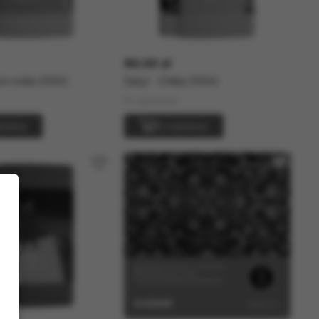
90.00 zł
on-ovka (100г)
Satyr - Chika (100г)
В наличии
рзину
В корзину