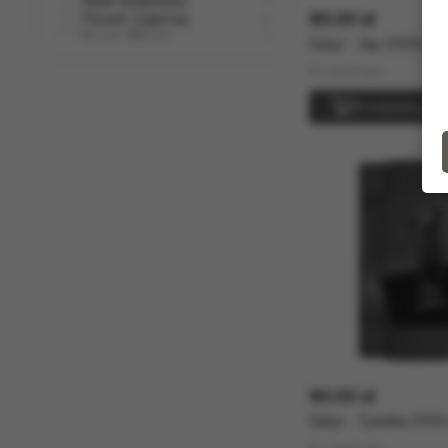
Basil (Базилик)
1
90.00 zł
Flower (Цветы)
2
Kvass (Квас)
1
Satyr - Jay (100г)
В наличии
В корзину
90.00 zł
Satyr - Tyanka (100г