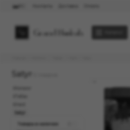
Контакты
Доставка
Оплата
RU
Каталог
Главная
Каталог
Тaбак
Hard
Satyr
Satyr
Каталог
Тaбак
Hard
Satyr
Товары в наличии