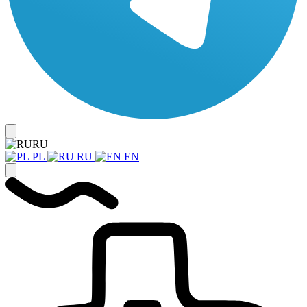
RU
PL
RU
EN