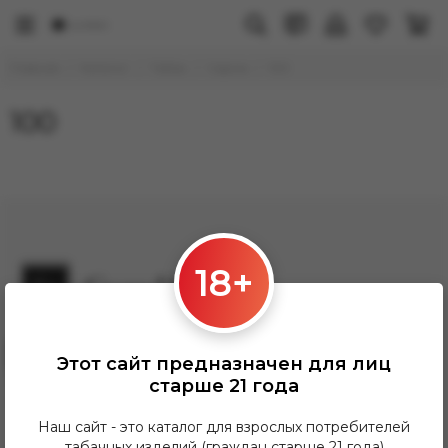
Главная
Каталог
Табак
Сарма
100
100
18+
Заказать звонок
Этот сайт предназначен для лиц
Grandhookahh@gmail.com
старше 21 года
ПН-ПТ: 12:00-21:00
СБ-Вс: 12:00-20:00
Наш сайт - это каталог для взрослых потребителей
табачных изделий (граждан старше 21 года)