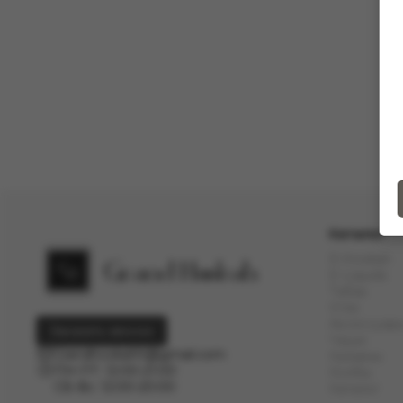
Каталог
Е-Hookah
E-Liquids
Тaбак
Угли
Аксессуар
Заказать звонок
Чаши
Grandhookahh@gmail.com
Кальяны
ПН-ПТ: 12:00-21:00
Колбы
СБ-Вс: 12:00-20:00
Каталог