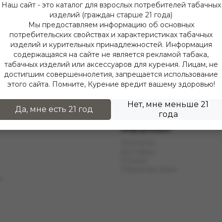
Наш сайт - это каталог для взрослых потребителей табачных
изделий (граждан старше 21 года)
Мы предоставляем информацию об основных
потребительских свойствах и характеристиках табачных
изделий и курительных принадлежностей. Информация
содержащаяся на сайте не является рекламой табака,
табачных изделий или аксессуаров для курения. Лицам, не
достигшим совершеннолетия, запрещается использование
этого сайта. Помните, Курение вредит вашему здоровью!
Нет, мне меньше 21
Да, мне есть 21 год
года
Информация
Контакты
Доставка
Оплата
Обратная связь
ы