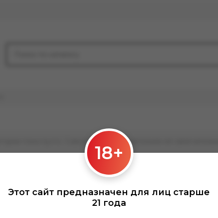
20
гории пока пусто. Совсем скоро мы наполним её замечатель
18+
Этот сайт предназначен для лиц старше
21 года