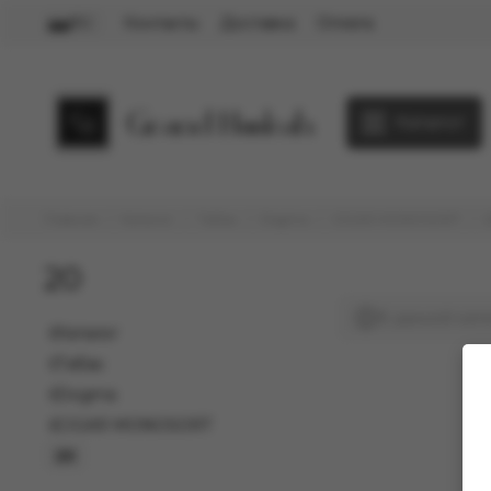
Контакты
Доставка
Оплата
RU
Каталог
Главная
Каталог
Табак
Dogma
CIGAR MONOSORT
20
В данной кате
Каталог
Табак
Dogma
CIGAR MONOSORT
20