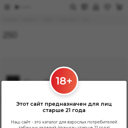
Главная
Каталог
Табак
Must Have
250
250
18+
Заказать звонок
Этот сайт предназначен для лиц
Grandhookahh@gmail.com
старше 21 года
ПН-ПТ: 12:00-21:00
СБ-Вс: 12:00-20:00
Наш сайт - это каталог для взрослых потребителей
табачных изделий (граждан старше 21 года)