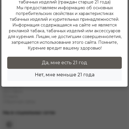
табачных изделий (граждан старше 21 года)
Telegram
Мы предоставляем информацию об основных
потребительских свойствах и характеристиках
Каталог
табачных изделий и курительных принадлежностей.
Информация содержащаяся на сайте не является
Е-Hookah
рекламой табака, табачных изделий или аксессуаров
E-Liquids
Тaбак
для курения. Лицам, не достигшим совершеннолетия,
Угли
запрещается использование этого сайта. Помните,
Аксессуары
Курение вредит вашему здоровью!
Чаши
Кальяны
Колбы
Да, мне есть 21 год
Каталог
Нет, мне меньше 21 года
Информация
Контакты
Доставка
Оплата
Обратная связь
Мы в социальных сетях