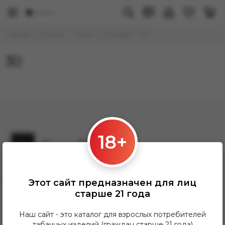
Главная
Каталог
Табак
DarkSide
30
30
18+
Заказать звонок
Этот сайт предназначен для лиц
Grandhookahh@gmail.com
старше 21 года
ПН-ПТ: 12:00-21:00
СБ-Вс: 12:00-20:00
Наш сайт - это каталог для взрослых потребителей
табачных изделий (граждан старше 21 года)