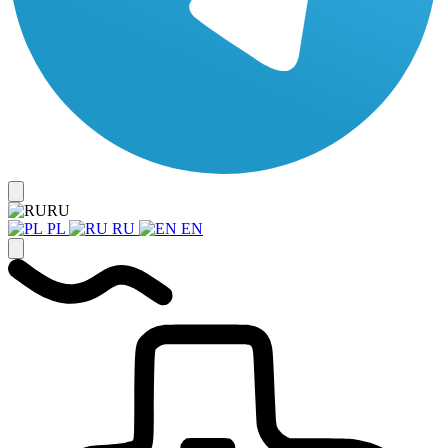
RU
PL
RU
EN