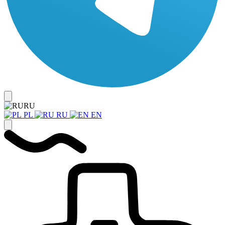
RU
PL
RU
EN