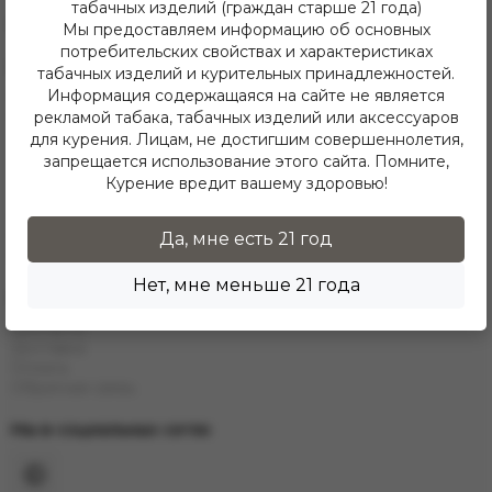
табачных изделий (граждан старше 21 года)
Telegram
Мы предоставляем информацию об основных
потребительских свойствах и характеристиках
Каталог
табачных изделий и курительных принадлежностей.
Информация содержащаяся на сайте не является
Е-Hookah
рекламой табака, табачных изделий или аксессуаров
E-Liquids
Тaбак
для курения. Лицам, не достигшим совершеннолетия,
Угли
запрещается использование этого сайта. Помните,
Аксессуары
Курение вредит вашему здоровью!
Чаши
Кальяны
Колбы
Да, мне есть 21 год
Каталог
Нет, мне меньше 21 года
Информация
Контакты
Доставка
Оплата
Обратная связь
Мы в социальных сетях