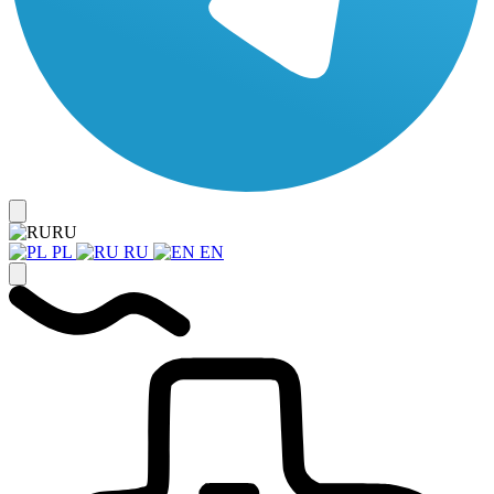
RU
PL
RU
EN