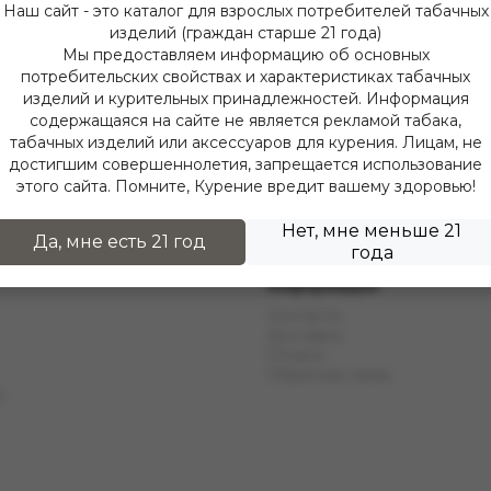
Наш сайт - это каталог для взрослых потребителей табачных
изделий (граждан старше 21 года)
Мы предоставляем информацию об основных
потребительских свойствах и характеристиках табачных
изделий и курительных принадлежностей. Информация
содержащаяся на сайте не является рекламой табака,
табачных изделий или аксессуаров для курения. Лицам, не
достигшим совершеннолетия, запрещается использование
этого сайта. Помните, Курение вредит вашему здоровью!
Нет, мне меньше 21
Да, мне есть 21 год
года
Информация
Контакты
Доставка
Оплата
Обратная связь
ы