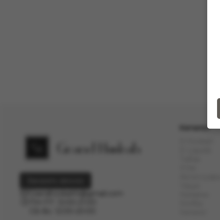
Каталог
Е-Hookah
E-Liquids
Тaбак
Угли
Аксессуар
Заказать звонок
Чаши
Grandhookahh@gmail.com
Кальяны
ПН-ПТ: 12:00-21:00
Колбы
СБ-Вс: 12:00-20:00
Каталог