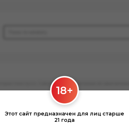
гории пока пусто. Совсем скоро мы наполним её замечатель
18+
Этот сайт предназначен для лиц старше
21 года