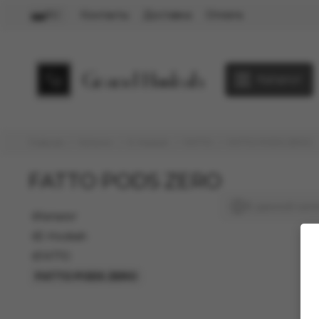
Контакты
Доставка
Оплата
RU
Каталог
Главная
Каталог
E-Hookah
FATTO
FATTO PODS ZERO
FATTO PODS ZERO
В данной кате
Каталог
E-Hookah
FATTO
FATTO PODS ZERO