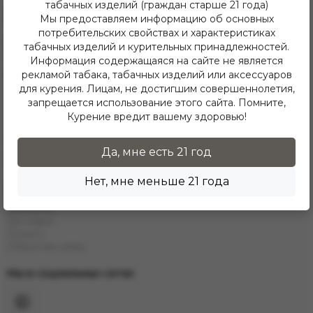
табачных изделий (граждан старше 21 года)
Telegram
Мы предоставляем информацию об основных
потребительских свойствах и характеристиках
Каталог
табачных изделий и курительных принадлежностей.
Информация содержащаяся на сайте не является
Е-Hookah
рекламой табака, табачных изделий или аксессуаров
E-Liquids
Тaбак
для курения. Лицам, не достигшим совершеннолетия,
Угли
запрещается использование этого сайта. Помните,
Аксессуары
Курение вредит вашему здоровью!
Чаши
Кальяны
Колбы
Да, мне есть 21 год
Каталог
Нет, мне меньше 21 года
Информация
Контакты
Доставка
Оплата
Обратная связь
Мы в социальных сетях