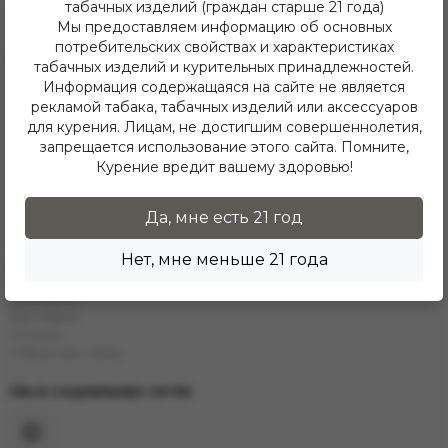
табачных изделий (граждан старше 21 года)
Telegram
Мы предоставляем информацию об основных
потребительских свойствах и характеристиках
Каталог
табачных изделий и курительных принадлежностей.
Информация содержащаяся на сайте не является
Е-Hookah
рекламой табака, табачных изделий или аксессуаров
E-Liquids
Тaбак
для курения. Лицам, не достигшим совершеннолетия,
Угли
запрещается использование этого сайта. Помните,
Аксессуары
Курение вредит вашему здоровью!
Чаши
Кальяны
Колбы
Да, мне есть 21 год
Каталог
Нет, мне меньше 21 года
Информация
Контакты
Доставка
Оплата
Обратная связь
Мы в социальных сетях