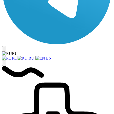
RU
PL
RU
EN