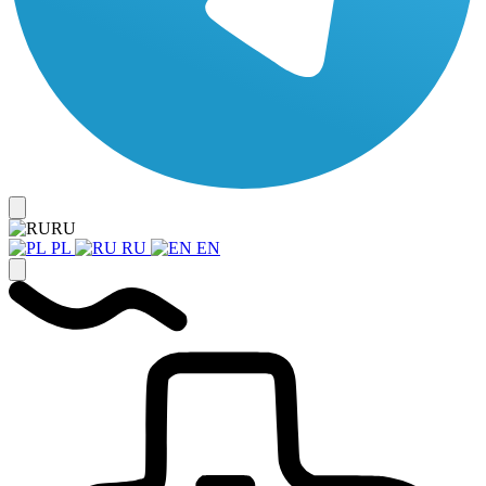
RU
PL
RU
EN