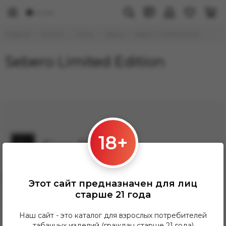
Главная
Каталог
Табак
Sebero
Sebero Limited Edition
Sebero Limited Edition
18+
Заказать звонок
Этот сайт предназначен для лиц
Grandhookahh@gmail.com
старше 21 года
ПН-ПТ: 12:00-21:00
СБ-Вс: 12:00-20:00
Наш сайт - это каталог для взрослых потребителей
табачных изделий (граждан старше 21 года)