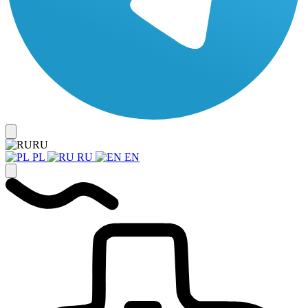
RU
PL
RU
EN