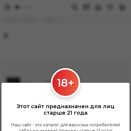
Главная
Каталог
Табак
X
X
18+
Заказать звонок
Этот сайт предназначен для лиц
Grandhookahh@gmail.com
старше 21 года
ПН-ПТ: 12:00-21:00
СБ-Вс: 12:00-20:00
Наш сайт - это каталог для взрослых потребителей
табачных изделий (граждан старше 21 года)