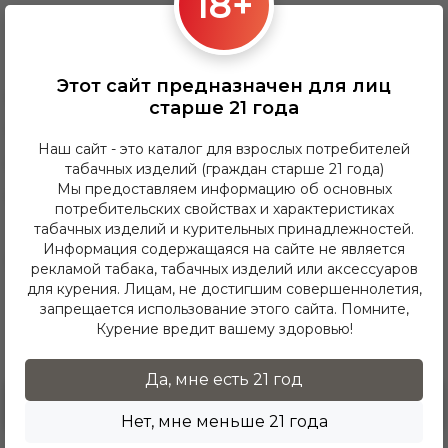
18+
Характеристики
Доставка
Оплата
Этот сайт предназначен для лиц
Бренд:
420
старше 21 года
Крепость:
Средняя
Наш сайт - это каталог для взрослых потребителей
граммовка:
100g
табачных изделий (граждан старше 21 года)
Мы предоставляем информацию об основных
Вкус:
Grapefruit (Грейпфрут)
потребительских свойствах и характеристиках
табачных изделий и курительных принадлежностей.
Информация содержащаяся на сайте не является
Отзывы о товаре
рекламой табака, табачных изделий или аксессуаров
для курения. Лицам, не достигшим совершеннолетия,
запрещается использование этого сайта. Помните,
Здесь еще никто не оставлял отзывы. Будьте
Курение вредит вашему здоровью!
первым!
Да, мне есть 21 год
Оставить отзыв
Нет, мне меньше 21 года