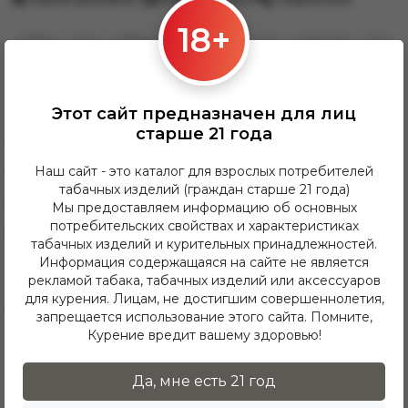
18+
Тaбак
4:20
Medium
Dark Line
4:20
Dark Line
100
Характеристики
Доставка
Оплата
Этот сайт предназначен для лиц
старше 21 года
Бренд:
420
Наш сайт - это каталог для взрослых потребителей
Крепость:
Средняя
табачных изделий (граждан старше 21 года)
граммовка:
100g
Мы предоставляем информацию об основных
потребительских свойствах и характеристиках
Вкус:
Candy (Конфета), Apple
табачных изделий и курительных принадлежностей.
(Яблоко), Lemon (Лимон)
Информация содержащаяся на сайте не является
рекламой табака, табачных изделий или аксессуаров
для курения. Лицам, не достигшим совершеннолетия,
Отзывы о товаре
запрещается использование этого сайта. Помните,
Курение вредит вашему здоровью!
Здесь еще никто не оставлял отзывы. Будьте
первым!
Да, мне есть 21 год