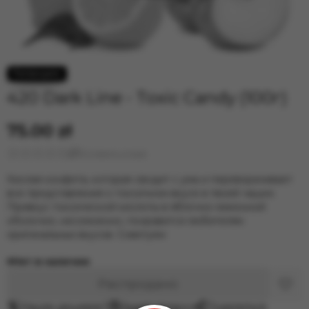
420 Dark Line - Toxic Candy (100г)
75.00 zł
Оставить отзыв
Кислая конфета, которая сводит с ума и переворачивает
все представления о токсичном вкусе в твоей чашке.
Привкус токсической кислоты в яблочно-лимонной
оболочке, несомненно, понравится любителям
оригинальных вкусов. Советуем
Нет в наличии
Распродано
Нашли дешевле?
Задать вопрос
Поделиться