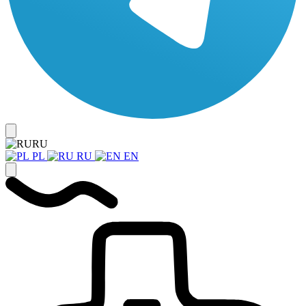
RU
PL
RU
EN