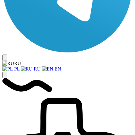
RU
PL
RU
EN