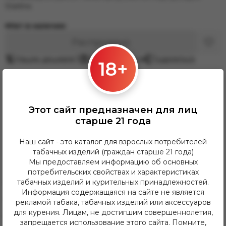
Starline.
Нет в наличии
Распродано
Нашли дешевле?
Задать вопрос
Поделиться
18+
Тaбак
Light
Starline (ex. Daily Hookah)
Daily Hookah | Starline
Starline - DailyHookah
Starline 250
Этот сайт предназначен для лиц
250 Daily Hookah | Starline
Daily Hookah - 250g
старше 21 года
Daily.Hookah 250
Daily.Hookah 250
Наш сайт - это каталог для взрослых потребителей
табачных изделий (граждан старше 21 года)
Характеристики
Доставка
Оплата
Мы предоставляем информацию об основных
потребительских свойствах и характеристиках
табачных изделий и курительных принадлежностей.
Бренд:
daily hookah
Информация содержащаяся на сайте не является
Крепость:
Легкая
рекламой табака, табачных изделий или аксессуаров
для курения. Лицам, не достигшим совершеннолетия,
граммовка:
250g
запрещается использование этого сайта. Помните,