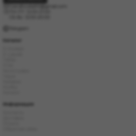
Grandhookahh@gmail.com
ПН-ПТ: 12:00-21:00
СБ-Вс: 12:00-20:00
Telegram
Каталог
Е-Hookah
E-Liquids
Тaбак
Угли
Аксессуары
Чаши
Кальяны
Колбы
Каталог
Информация
Контакты
Доставка
Оплата
Обратная связь