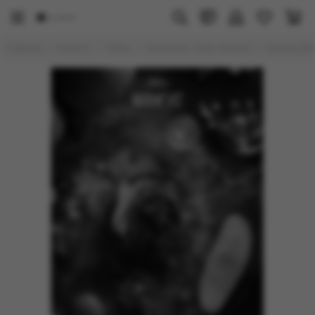
Главная
Каталог
Табак
Starline (ex. Daily Hookah)
Starline 250