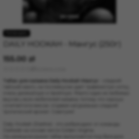
DAILY HOOKAH - Мангус (250г)
155.00 zł
Оставить отзыв
Табак для кальяна Daily Hookah Мангус
- сладкий
тайский манго, на послевкусии дает травянистую нотку,
очень деликатную и приятную. Манго-один из любимых
вкусов у всех любителей кальяна. потому что хорошо
сочитается в миксах. отдавая натуральных сладкий
тропический аромат. Советуем!
Daily Hookah (Starline) - это ребрендинг от команды
Darkside на основе листа Golden Virginia.
На немецком рынке табак выпускается под брендом