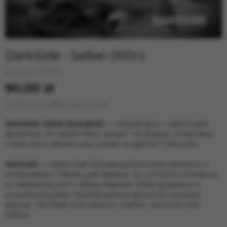
DarkSide - Salbei (100г)
Артикул:
1000064
90.00 zł
Оставить отзыв
DarkSide Salbei (Шалфей)
— пряный вкус с цветочным
ароматом, что может быть лучше? Но будьте осторожны,
пчёлы могу принять ваш кальян за цветок! Советуем!
Darkside
— известный производитель качественного и
интенсивного табака для кальяна. Он состоит в основном
из первоклассного табака Берлей, облагороженного
лучшими вкусами. Производитель выпустил 2 разные
версии. The Base Line немного слабее, чем Core Line
Edition.