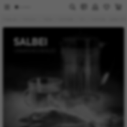
Главная
Каталог
Табак
DarkSide
100
DarkSide - Salbei (100