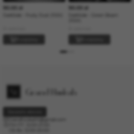
90.00 zł
90.00 zł
DarkSide - Fruity Dust (100г)
DarkSide - Green Beam
(100г)
В наличии
В наличии
В корзину
В корзину
Заказать звонок
Grandhookahh@gmail.com
ПН-ПТ: 12:00-21:00
СБ-Вс: 12:00-20:00