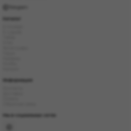
Telegram
Каталог
Е-Hookah
E-Liquids
Тaбак
Угли
Аксессуары
Чаши
Кальяны
Колбы
Каталог
Информация
Контакты
Доставка
Оплата
Обратная связь
Мы в социальных сетях