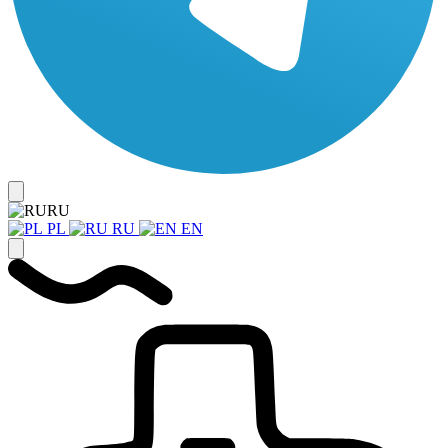
RU
PL
RU
EN