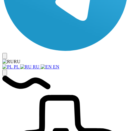
RU
PL
RU
EN