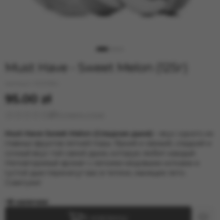
Must Have - Sweet Melon (125г)
Артикул:
1001084
95.00 zł
Оставить отзыв
Must Have Sweet Melon (Сладкая дыня)
– вкус одного из
главных фруктов летней поры. Яркий и свежий, сладкий и
сочный вкус той самой дыни, которую любит каждый.
Неповторимый аромат с легкими медовыми нотками и
густой дым перенесут вас в теплое, манящее лето.
Советуем!
В наличии
В корзину