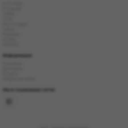
Е-Hookah
E-Liquids
Тaбак
Угли
Аксессуары
Чаши
Кальяны
Колбы
Каталог
Информация
Контакты
Доставка
Оплата
Обратная связь
Мы в социальных сетях
2023 - 2026 © Grand Hookah