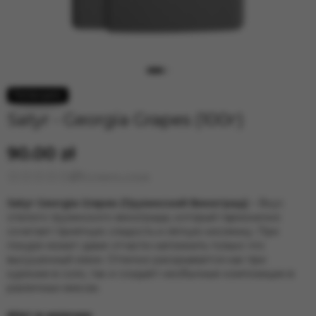
Satyr - Georgia Grapes (100г)
90.00 zł
Оставить отзыв
Satyr Georgia Grapes (Грузинский Виноград)
– Вкус
спелого грузинского винограда, который гармонично
сочетает приятную сладость и лёгкую кислинку. При
покуре может даже отчасти напомнить только что
высушенный изюм. Отлично раскрывается как при
курении в соло, так и создаёт необычные композиции в
различных миксах.
Нет в наличии