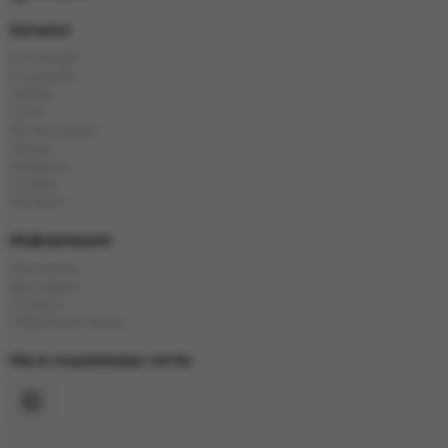
Каталог
Е-Hookah
E-Liquids
Тaбак
Угли
Аксессуары
Чаши
Кальяны
Колбы
Каталог
Информация
Контакты
Доставка
Оплата
Обратная связь
Мы в социальных сетях