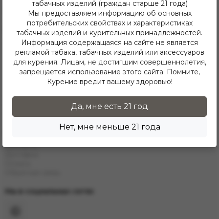
табачных изделий (граждан старше 21 года)
Telegram
Мы предоставляем информацию об основных
потребительских свойствах и характеристиках
Каталог
табачных изделий и курительных принадлежностей.
Информация содержащаяся на сайте не является
Е-Hookah
рекламой табака, табачных изделий или аксессуаров
E-Liquids
Тaбак
для курения. Лицам, не достигшим совершеннолетия,
Угли
запрещается использование этого сайта. Помните,
Аксессуары
Курение вредит вашему здоровью!
Чаши
Кальяны
Колбы
Да, мне есть 21 год
Каталог
Нет, мне меньше 21 года
Информация
Контакты
Доставка
Оплата
Обратная связь
Мы в социальных сетях