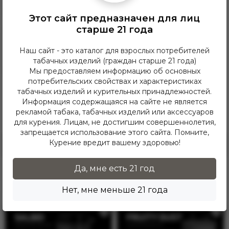
граммовка:
100g
Этот сайт предназначен для лиц
старше 21 года
Вкус:
Strawberry (Клубника), Berry
(Ягоды)
Наш сайт - это каталог для взрослых потребителей
табачных изделий (граждан старше 21 года)
Отзывы о товаре
Мы предоставляем информацию об основных
потребительских свойствах и характеристиках
табачных изделий и курительных принадлежностей.
Здесь еще никто не оставлял отзывы. Будьте
Информация содержащаяся на сайте не является
первым!
рекламой табака, табачных изделий или аксессуаров
для курения. Лицам, не достигшим совершеннолетия,
запрещается использование этого сайта. Помните,
Курение вредит вашему здоровью!
Оставить отзыв
Да, мне есть 21 год
Похожие товары
Нет, мне меньше 21 года